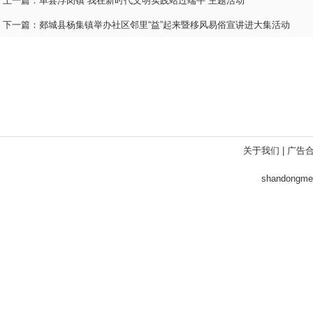
上一篇：
单县浮岗镇“我在新时代文明实践站过端午”主题活动
下一篇：
郯城县杨集镇举办社区邻里“益”起来暨移风易俗宣讲进大集活动
关于我们
|
广告
shandong