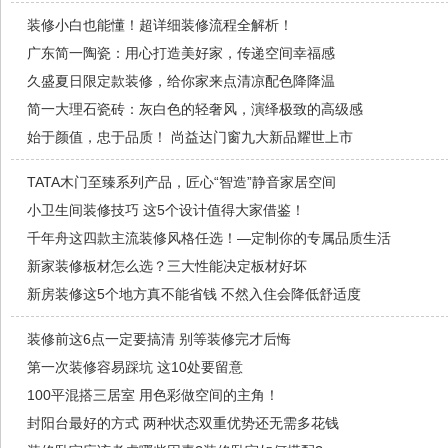
装修小白也能懂！超详细装修流程全解析！
广东简一陶瓷：用心打造美好家，传递空间幸福感
久盛夏日限定款装修，给你家来点清凉配色降降温
简一大理石瓷砖：灰白色的轻奢风，演绎极致的高级感
始于颜值，忠于品质！ 尚益达门窗九大新品耀世上市
TATA木门至臻系列产品，匠心“智造”静音家居空间
小卫生间装修技巧 这5个设计值得大家借鉴！
千年舟这四款主流装修风格任选！—定制你的专属品质生活
新家装修板材怎么选？三大性能决定板材好坏
新房装修这5个地方真不能省钱 不然入住会降低舒适度
装修前这6点一定要搞清 别等装修完才后悔
第一次装修容易踩坑 这10处要留意
100平混搭三居室 用色彩做空间的主角！
封阳台最好的方式 两种状态双重优势还无需多花钱