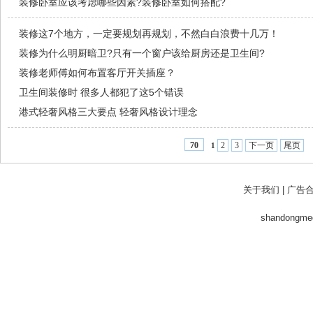
装修卧室应该考虑哪些因素?装修卧室如何搭配?
装修这7个地方，一定要规划再规划，不然白白浪费十几万！
装修为什么明厨暗卫?只有一个窗户该给厨房还是卫生间?
装修老师傅如何布置客厅开关插座？
卫生间装修时 很多人都犯了这5个错误
港式轻奢风格三大要点 轻奢风格设计理念
2
3
下一页
尾页
70
1
关于我们
|
广告
shandong