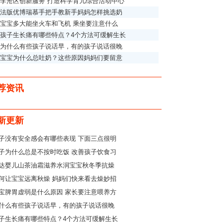
李沧区创新服务 打造科学育儿综合活动中心
法版优博瑞慕手把手教新手妈妈怎样挑选奶
宝宝多大能坐火车和飞机 乘坐要注意什么
孩子生长痛有哪些特点？4个方法可缓解生长
为什么有些孩子说话早，有的孩子说话很晚
宝宝为什么总吐奶？这些原因妈妈们要留意
荐资讯
新更新
子没有安全感会有哪些表现 下面三点很明
子为什么总是不按时吃饭 改善孩子饮食习
达婴儿山茶油霜滋养水润宝宝秋冬季抗燥
何让宝宝远离秋燥 妈妈们快来看去燥妙招
宝脾胃虚弱是什么原因 家长要注意喂养方
什么有些孩子说话早，有的孩子说话很晚
子生长痛有哪些特点？4个方法可缓解生长