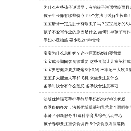
为什么有些孩子说话早，有的孩子说话很晚而且
孩子生长痛有哪些特点？4个方法可缓解生长痛
宝宝磨牙一定是肚子有蛔虫了吗？宝宝磨牙的3
孩子不爱写作业的原因是什么 如何引导孩子写作
孕妇小腿抽筋 要少吃这4种食物
宝宝为什么总吐奶？这些原因妈妈们要留意
宝宝成长期间饮食很重要 这些食谱让儿童茁壮成
宝宝要想健康要少吃这6种食物 应牢记三大饮食
宝宝多大能坐火车和飞机 乘坐要注意什么
备孕时饮食有什么禁忌 备孕饮食注意事项
法版优博瑞慕手把手教新手妈妈怎样挑选奶粉
春季疾病多发，法版优博瑞慕初乳营养全面呵护
李沧区创新服务 打造科学育儿综合活动中心
孩子春季要注重饮食调养 5个饮食原则应遵循