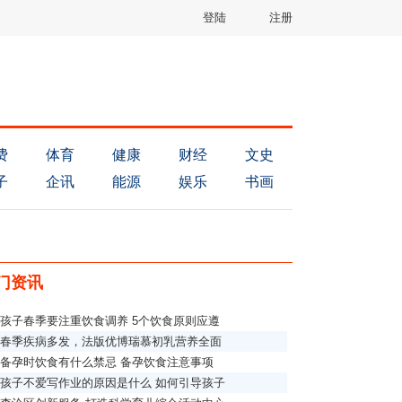
登陆
注册
费
体育
健康
财经
文史
子
企讯
能源
娱乐
书画
门资讯
孩子春季要注重饮食调养 5个饮食原则应遵
春季疾病多发，法版优博瑞慕初乳营养全面
备孕时饮食有什么禁忌 备孕饮食注意事项
孩子不爱写作业的原因是什么 如何引导孩子